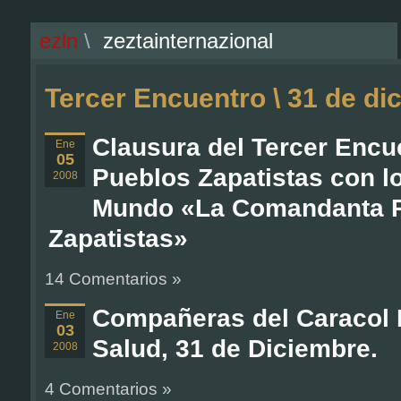
ezln
\
zeztainternazional
Tercer Encuentro \ 31 de di
Clausura del Tercer Encu
Ene
05
Pueblos Zapatistas con l
2008
Mundo «La Comandanta R
Zapatistas»
14 Comentarios »
Compañeras del Caracol 
Ene
03
Salud, 31 de Diciembre.
2008
4 Comentarios »