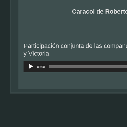
Caracol de Robert
Participación conjunta de las compañe
y Victoria.
Reproductor
de
00:00
audio
Área de descargas
Descargue aquí los archivos de este artícu