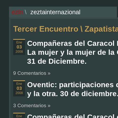
ezln
\
zeztainternazional
Tercer Encuentro \ Zapatista
Compañeras del Caracol 
Ene
03
La mujer y la mujer de l
2008
31 de Diciembre.
9 Comentarios »
Oventic: participaciones 
Ene
03
y la otra. 30 de diciembre
2008
3 Comentarios »
Compañeras del Caracol 
Ene