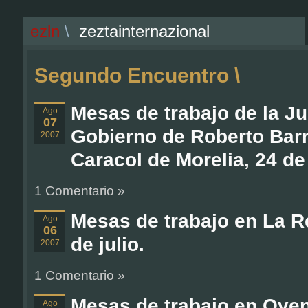
ezln
\
zeztainternazional
Segundo Encuentro \
Mesas de trabajo de la J
Ago
07
Gobierno de Roberto Barri
2007
Caracol de Morelia, 24 de 
1 Comentario »
Mesas de trabajo en La Re
Ago
06
de julio.
2007
1 Comentario »
Mesas de trabajo en Ovent
Ago