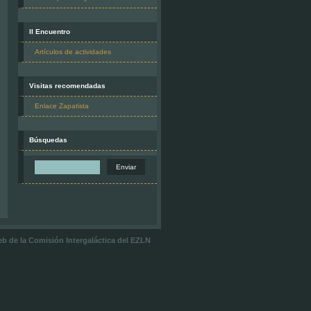
II Encuentro
Artículos de actividades
Visitas recomendadas
Enlace Zapatista
Búsquedas
 web de la Comisión Intergaláctica del EZLN