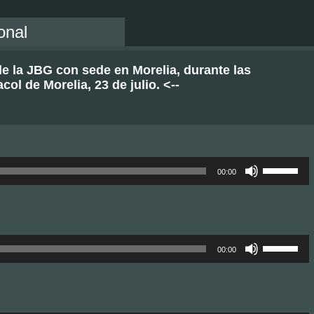
onal
e la JBG con sede en Morelia, durante las
col de Morelia, 23 de julio. <--
Utiliza
las
00:00
teclas
de
flecha
arriba/abajo
para
aumentar
Utiliza
o
las
00:00
disminuir
teclas
el
de
volumen.
flecha
arriba/abajo
para
aumentar