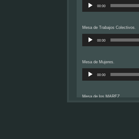
Reproductor
de
00:00
audio
Mesa de Trabajos Colectivos.
Reproductor
de
00:00
audio
Mesa de Mujeres.
Reproductor
de
00:00
audio
Mesa de los MAREZ.
Reproductor
de
00:00
audio
Mesa de la Junta de Buen Gobi