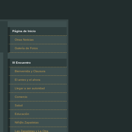
Página de Inicio
Otras Noticias
Galería de Fotos
III Encuentro
Bienvenida y Clausura
El antes y el ahora
Llegar a ser autoridad
Comercio
Salud
Educación
Niñ@s Zapatistas
Las Zapatistas y La Otra