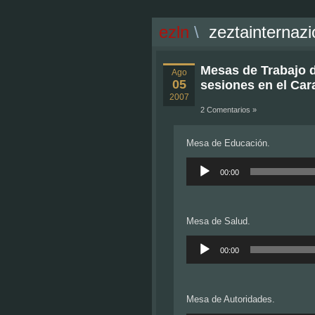
ezln
\
zeztainternazi
Mesas de Trabajo d
Ago
05
sesiones en el Cara
2007
2 Comentarios »
Mesa de Educación.
Reproductor
de
00:00
audio
Mesa de Salud.
Reproductor
de
00:00
audio
Mesa de Autoridades.