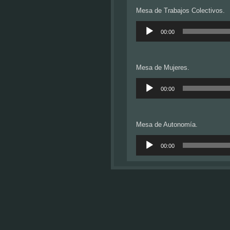
Mesa de Trabajos Colectivos.
Reproductor
de
00:00
audio
Mesa de Mujeres.
Reproductor
de
00:00
audio
Mesa de Autonomía.
Reproductor
de
00:00
audio
Mesa de Organización de las 
Reproductor
de
00:00
audio