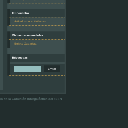
II Encuentro
Artículos de actividades
Visitas recomendadas
Enlace Zapatista
Búsquedas
 web de la Comisión Intergaláctica del EZLN