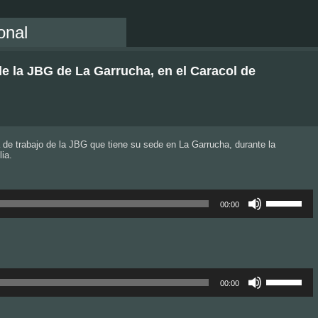
onal
e la JBG de La Garrucha, en el Caracol de
 de trabajo de la JBG que tiene su sede en La Garrucha, durante la
ia.
Utiliza
las
00:00
teclas
de
flecha
arriba/abajo
para
aumentar
Utiliza
o
las
00:00
disminuir
teclas
el
de
volumen.
flecha