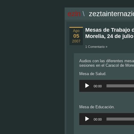
ezln
\
zeztainternazi
Mesas de Trabajo d
Ago
05
Morelia, 24 de julio
2007
1 Comentario »
Audios con las diferentes mesa
sesiones en el Caracol de Morel
Mesa de Salud.
Reproductor
de
00:00
audio
Mesa de Educación.
Reproductor
de
00:00
audio