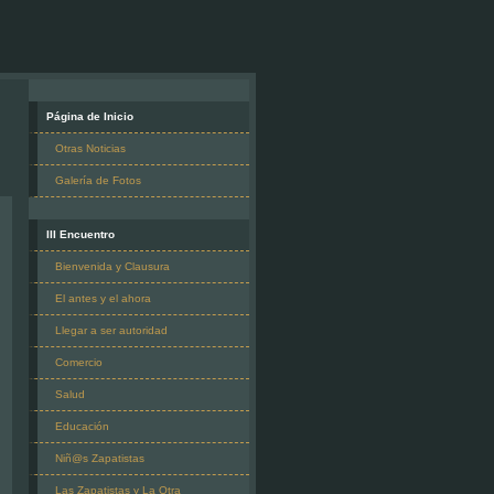
Página de Inicio
Otras Noticias
Galería de Fotos
III Encuentro
Bienvenida y Clausura
El antes y el ahora
Llegar a ser autoridad
Comercio
Salud
Educación
Niñ@s Zapatistas
Las Zapatistas y La Otra