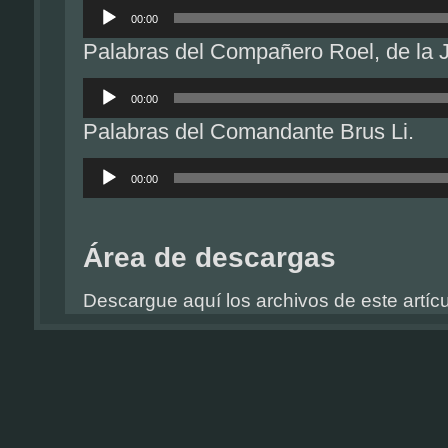
Reproductor
de
00:00
audio
Palabras del Compañero Roel, de la 
Reproductor
de
00:00
audio
Palabras del Comandante Brus Li.
Reproductor
de
00:00
audio
Área de descargas
Descargue aquí los archivos de este artícu
Bienvenida en voz de la compañera 
Palabras del Compañero Abelardo
Intervención del Compañero Roel, de