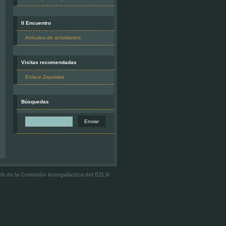
II Encuentro
Artículos de actividades
Visitas recomendadas
Enlace Zapatista
Búsquedas
 web de la Comisión Intergaláctica del EZLN