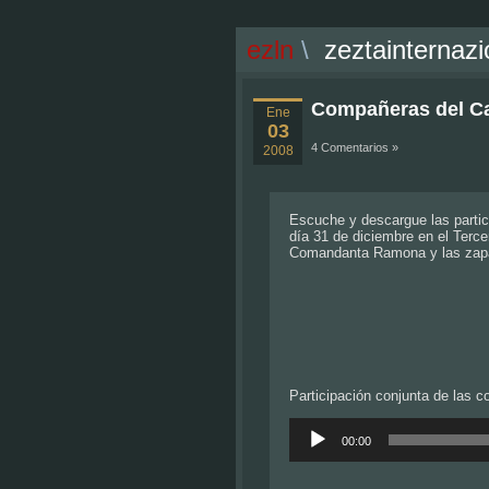
ezln
\
zeztainternazi
Compañeras del Car
Ene
03
4 Comentarios »
2008
Escuche y descargue las partic
día 31 de diciembre en el Terc
Comandanta Ramona y las zapa
Participación conjunta de las 
Reproductor
de
00:00
audio