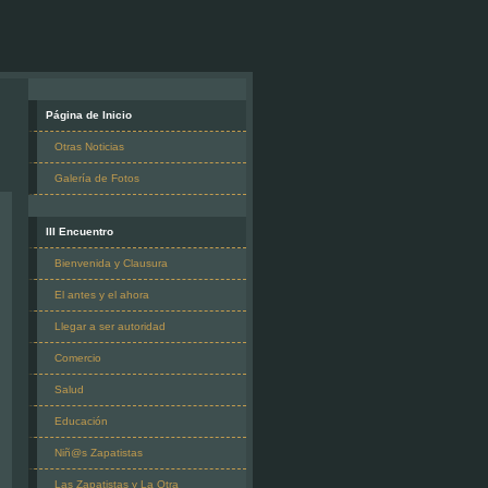
Página de Inicio
Otras Noticias
Galería de Fotos
III Encuentro
Bienvenida y Clausura
El antes y el ahora
Llegar a ser autoridad
Comercio
Salud
Educación
Niñ@s Zapatistas
Las Zapatistas y La Otra