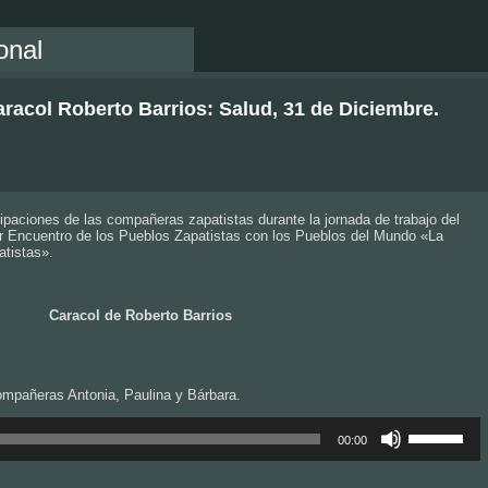
onal
acol Roberto Barrios: Salud, 31 de Diciembre.
ipaciones de las compañeras zapatistas durante la jornada de trabajo del
er Encuentro de los Pueblos Zapatistas con los Pueblos del Mundo «La
tistas».
Caracol de Roberto Barrios
compañeras Antonia, Paulina y Bárbara.
Utiliza
las
00:00
teclas
de