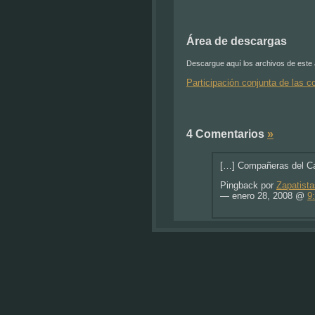
Área de descargas
Descargue aquí los archivos de este a
Participación conjunta de las 
4 Comentarios
»
[…] Compañeras del Car
Pingback por
Zapatista
— enero 28, 2008 @
9
hola yoacabo de estar
sobre proyectos en est
gente, como por ejemplo
para poder difundirla 
frente a los atakes ec
caracol cualquier info
Comentario por rodrigo