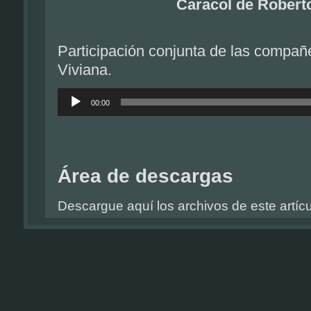
Caracol de Robert
Participación conjunta de las compañ
Viviana.
Reproductor
de
00:00
audio
Área de descargas
Descargue aquí los archivos de este artícu
Participación conjunta de las compañ
Viviana