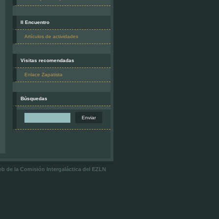
II Encuentro
Artículos de actividades
Visitas recomendadas
Enlace Zapatista
Búsquedas
 web de la Comisión Intergaláctica del EZLN