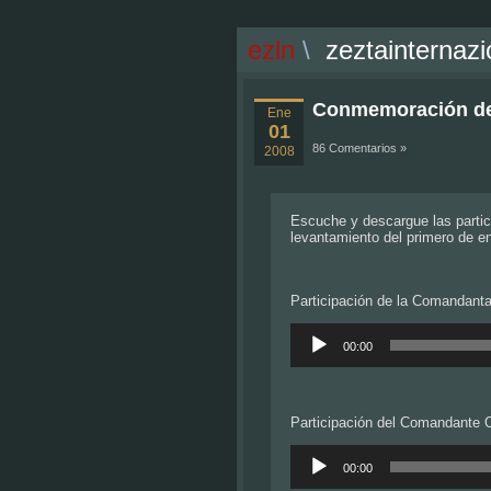
ezln
\
zeztainternazi
Conmemoración del
Ene
01
86 Comentarios »
2008
Escuche y descargue las parti
levantamiento del primero de en
Participación de la Comandanta
Reproductor
de
00:00
audio
Participación del Comandante 
Reproductor
de
00:00
audio