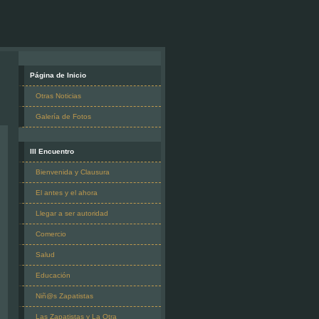
Página de Inicio
Otras Noticias
Galería de Fotos
III Encuentro
Bienvenida y Clausura
El antes y el ahora
Llegar a ser autoridad
Comercio
Salud
Educación
Niñ@s Zapatistas
Las Zapatistas y La Otra