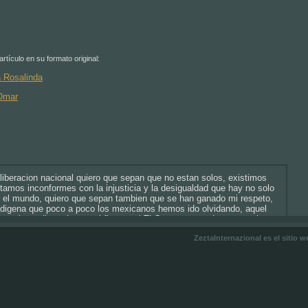
el
de
volumen.
flecha
arriba/abajo
para
aumentar
o
rtículo en su formato original:
disminuir
a Rosalinda
el
volumen.
 Omar
e liberacion nacional quiero que sepan que no estan solos, existimos
tamos inconformes con la injusticia y la desigualdad que hay no solo
 el mundo, quiero que sepan tambien que se han ganado mi respeto,
 indigena que poco a poco los mexicanos hemos ido olvidando, aquel
e carlos salinas de gortari firmara el TLC argumentando que mexico
ista, ustedes dieron la cara y mostraron al mundo lo que era mexico,
ZeztaInternazional es el sitio
pcion, desigualdad, pobreza y marginacion y un pais que no es capaz
encias capitalistas.
 dando la cara por los indigenas, siguen luchando y sobre todo
rante este tiempo han despertado la conciencia de mucha gente,
es envio un cordial saludo desde el edo. de mexico
l — mayo 31, 2008 @
7:16 pm