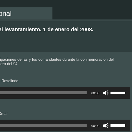
onal
 levantamiento, 1 de enero del 2008.
cipaciones de las y los comandantes durante la conmemoración del
ero del 94.
 Rosalinda.
Utiliza
las
00:00
teclas
de
flecha
arriba/abajo
Omar.
para
aumentar
Utiliza
o
las
00:00
disminuir
teclas