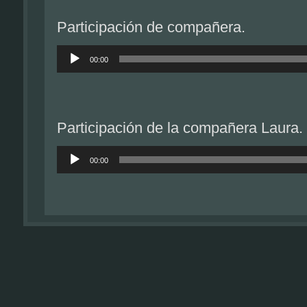
Participación de compañera.
Reproductor
de
00:00
audio
Participación de la compañera Laura.
Reproductor
de
00:00
audio
Participación de la compañera Rebec
Reproductor
de
00:00
audio