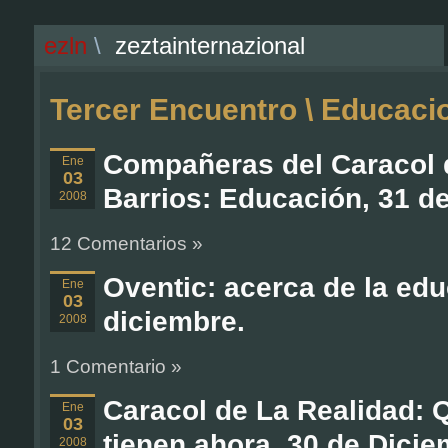
ezln
\
zeztainternazional
Tercer Encuentro \ Educaci
Compañeras del Caracol 
Ene
03
Barrios: Educación, 31 d
2008
12 Comentarios »
Oventic: acerca de la edu
Ene
03
diciembre.
2008
1 Comentario »
Caracol de La Realidad:
Ene
03
tienen ahora, 30 de Dicie
2008