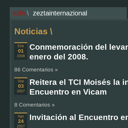
ezln
\
zeztainternazional
Noticias \
Conmemoración del levan
Ene
01
enero del 2008.
2008
86 Comentarios »
Reitera el TCI Moisés la i
Sep
03
Encuentro en Vicam
2007
8 Comentarios »
Invitación al Encuentro 
Ago
24
2007